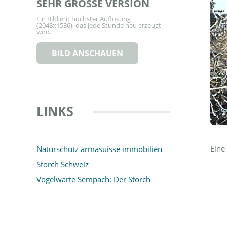
SEHR GROSSE VERSION
Ein Bild mit höchster Auflösung
(2048x1536), das jede Stunde neu erzeugt
wird.
BILD ANSCHAUEN
LINKS
Eine
Naturschutz armasuisse immobilien
Storch Schweiz
Vogelwarte Sempach: Der Storch